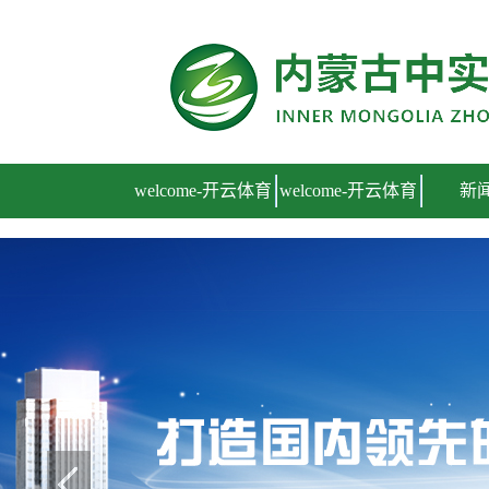
welcome-开云体育
welcome-开云体育
welcome-开云体育
新