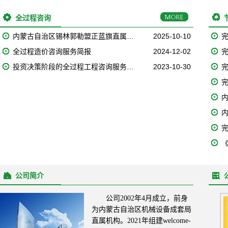
全过程咨询
内蒙古自治区锡林郭勒盟正蓝旗直属…
2025-10-10
全过程造价咨询服务简报
2024-12-02
投资决策阶段的全过程工程咨询服务…
2023-10-30
内
公司简介
公司2002年4月成立，前身
为内蒙古自治区机械设备成套局
直属机构。2021年组建welcome-